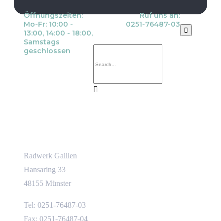
Öffnungszeiten:
Ruf uns an:
Mo-Fr: 10:00 -
0251-76487-03

13:00, 14:00 - 18:00,
Samstags
geschlossen

Kontakt
Radwerk Gallien
Hansaring 33
48155 Münster
Tel: 0251-76487-03
Fax: 0251-76487-04